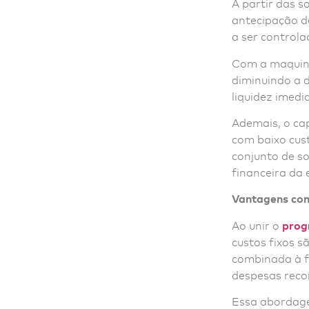
A partir das 
antecipação de
a ser controla
Com a maquini
diminuindo a 
liquidez imedi
Ademais, o cap
com baixo cus
conjunto de s
financeira da
Vantagens com
Ao unir o
prog
custos fixos 
combinada à f
despesas reco
Essa abordage