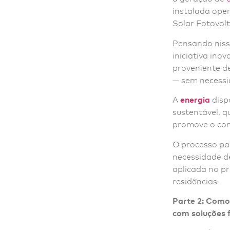
instalada oper
Solar Fotovolt
Pensando niss
iniciativa ino
proveniente de
— sem necessi
A
energia
disp
sustentável, 
promove o co
O processo pa
necessidade d
aplicada no pr
residências.
Parte 2: Como 
com soluções 