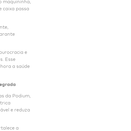
mo maquininha,
de caixa passa
nte,
garante
burocracia e
s. Esse
lhora a saúde
tegrada
as da Podium,
trica
ável e reduza
talece a