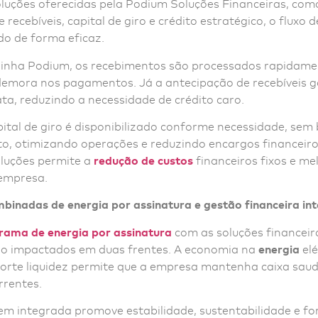
soluções oferecidas pela Podium Soluções Financeiras, co
 recebíveis, capital de giro e crédito estratégico, o fluxo 
do de forma eficaz.
nha Podium, os recebimentos são processados rapidame
demora nos pagamentos. Já a antecipação de recebíveis 
ata, reduzindo a necessidade de crédito caro.
ital de giro é disponibilizado conforme necessidade, sem 
to, otimizando operações e reduzindo encargos financeiro
oluções permite a
redução de custos
financeiros fixos e me
 empresa.
binadas de energia por assinatura e gestão financeira in
rama de energia por assinatura
com as soluções financeir
são impactados em duas frentes. A economia na
energia
elé
orte liquidez permite que a empresa mantenha caixa saud
rrentes.
m integrada promove estabilidade, sustentabilidade e for