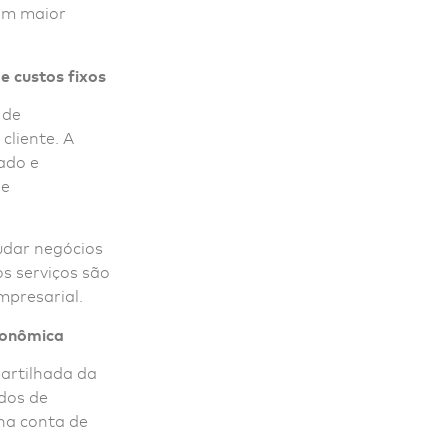
com maior
e custos fixos
 de
cliente. A
ado e
 e
udar negócios
s serviços são
mpresarial.
conômica
rtilhada da
ados de
na conta de