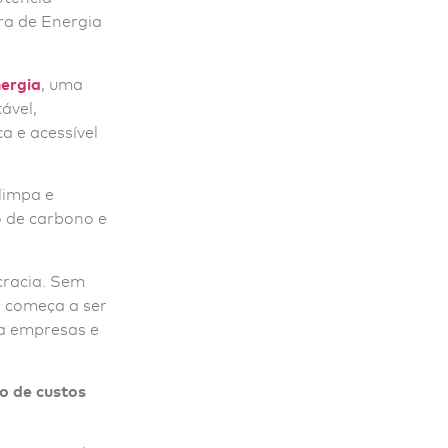
ra de Energia
ergia
, uma
ável,
a e acessível
limpa e
o de carbono e
cracia. Sem
á começa a ser
ra empresas e
ão de custos