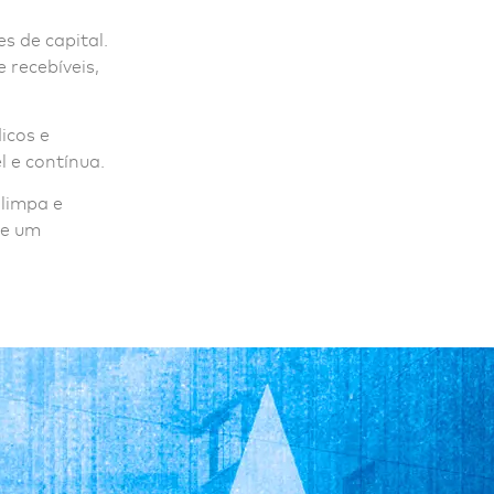
s de capital.
 recebíveis,
icos e
l e contínua.
limpa e
ite um