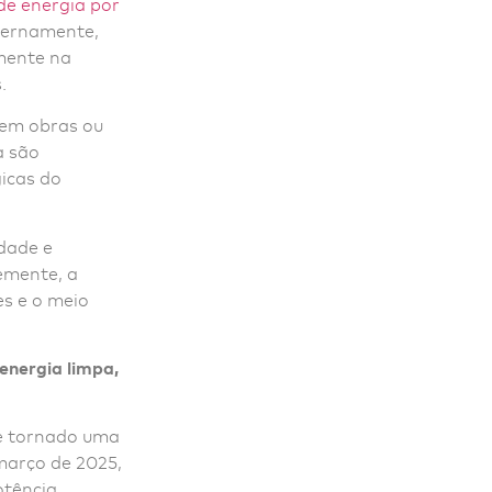
e energia por
ternamente,
amente na
.
sem obras ou
a são
icas do
idade e
emente, a
s e o meio
energia limpa,
se tornado uma
 março de 2025,
otência