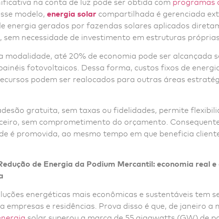
ificativa na conta de luz pode ser obtida com
programas d
esse modelo,
energia solar
compartilhada é gerenciada ex
de energia gerados por fazendas solares aplicados diret
a, sem necessidade de investimento em estruturas próprias
a modalidade, até 20% de economia pode ser alcançada 
painéis fotovoltaicos. Dessa forma, custos fixos de energi
recursos podem ser realocados para outras áreas estratég
adesão gratuita, sem taxas ou fidelidades, permite flexibil
nceiro, sem comprometimento do orçamento. Consequent
ade é promovida, ao mesmo tempo em que beneficia cliente
edução de Energia da Podium Mercantil: economia real e 
a
oluções energéticas mais econômicas e sustentáveis tem 
a empresas e residências. Prova disso é que, de janeiro a
energia
solar superou a marca de 55 gigawatts (GW) de p