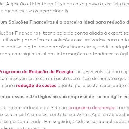
e. A gestão eficiente do fluxo de caixa passa a ser feita 
e e menores riscos operacionais.
um Soluções Financeiras é a parceira ideal para redução d
ções Financeiras, tecnologia de ponta aliada à expertise
é utilizada para oferecer soluções customizadas para cada 
e análise digital de operações financeiras, crédito adapt
ras, com sigilo total das informações e atendimento ágil
.
Programa de Redução de Energia
foi desenvolvido para aj
sem investimento em infraestrutura. Isso demonstra que o
to para
redução de custos
quanto para sustentabilidade e
tar essas estratégias na sua empresa de forma ágil e e
e, é recomendada a adesão ao
programa de energia
compa
esso inicial é simples: contato via WhatsApp, envio de d
ise personalizada. Em seguida, créditos serão aplicados 
ade ou custos iniciais.