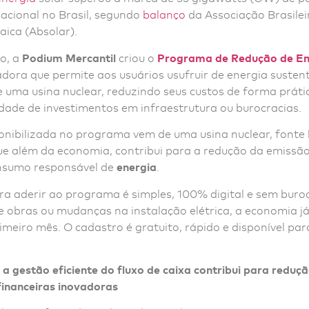
acional no Brasil, segundo
balanço
da Associação Brasilei
aica (Absolar).
o, a
Podium Mercantil
criou o
Programa de Redução de En
vadora que permite aos usuários usufruir de energia sustent
 uma usina nuclear, reduzindo seus custos de forma prátic
dade de investimentos em infraestrutura ou burocracias.
onibilizada no programa vem de uma usina nuclear, fonte 
que além da economia, contribui para a redução da emissã
nsumo responsável de
energia
.
ra aderir ao programa é simples, 100% digital e sem buro
e obras ou mudanças na instalação elétrica, a economia j
imeiro mês. O cadastro é gratuito, rápido e disponível pa
a gestão eficiente do fluxo de caixa contribui para reduç
financeiras inovadoras