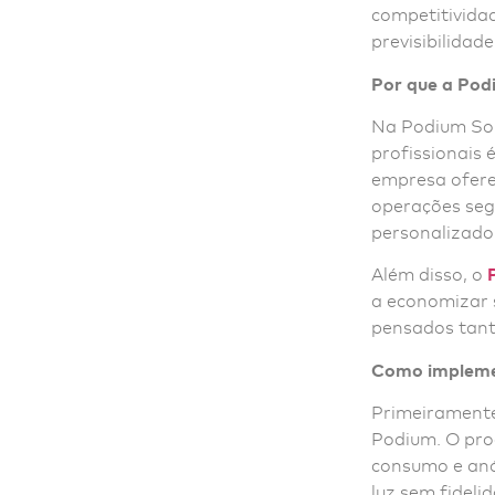
competitividad
previsibilidad
Por que a Podi
Na Podium Solu
profissionais 
empresa oferec
operações segu
personalizado
Além disso, o
a economizar 
pensados tan
Como implemen
Primeirament
Podium. O proc
consumo e anál
luz sem fidelid