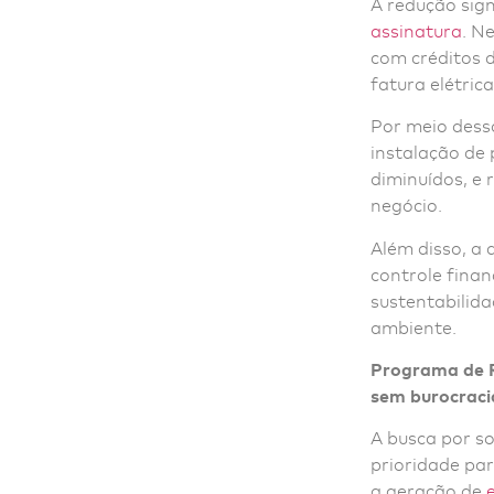
A redução sign
assinatura
. N
com créditos 
fatura elétric
Por meio dess
instalação de 
diminuídos, e 
negócio.
Além disso, a 
controle fina
sustentabilid
ambiente.
Programa de R
sem burocraci
A busca por s
prioridade par
a geração de