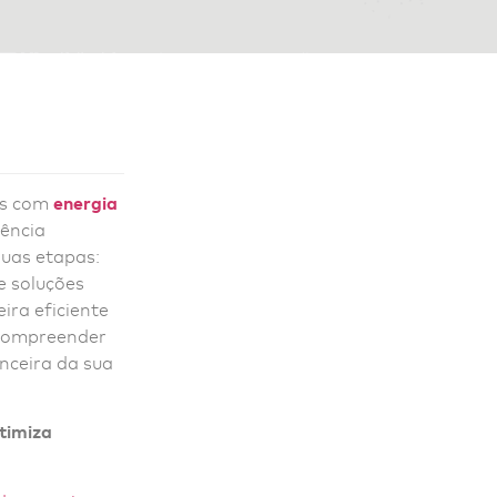
as com
energia
ência
duas etapas:
e soluções
ira eficiente
 compreender
nceira da sua
otimiza