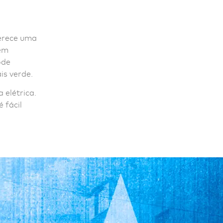
erece uma
Sem
ode
is verde.
 elétrica.
 fácil