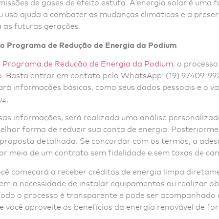
issões de gases de efeito estufa. A energia solar é uma f
u uso ajuda a combater as mudanças climáticas e a preser
 as futuras gerações.
ao Programa de Redução de Energia da Podium
o
Programa de Redução de Energia da Podium
, o processo
. Basta entrar em contato pelo WhatsApp: (19) 97409-992
tará informações básicas, como seus dados pessoais e o v
uz.
as informações, será realizada uma análise personalizad
melhor forma de reduzir sua conta de energia. Posteriorme
proposta detalhada. Se concordar com os termos, a ades
or meio de um contrato sem fidelidade e sem taxas de c
você começará a receber créditos de energia limpa diretam
sem a necessidade de instalar equipamentos ou realizar o
Todo o processo é transparente e pode ser acompanhado 
 você aproveite os benefícios da energia renovável de fo