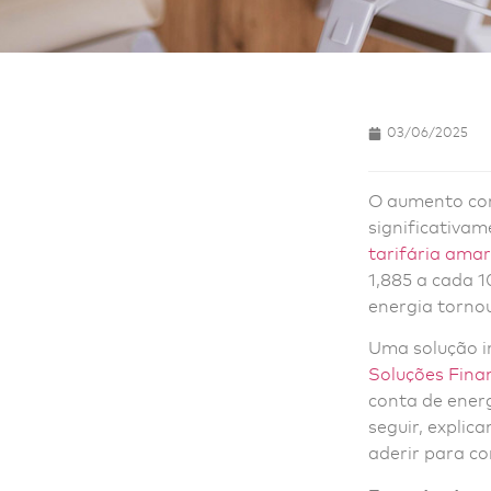
03/06/2025
O aumento con
significativa
tarifária ama
1,885 a cada 1
energia tornou
Uma solução i
Soluções Fina
conta de energ
seguir, expli
aderir para c