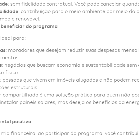
dade
: sem fidelidade contratual. Você pode cancelar quando
bilidade
: contribuição para o meio ambiente por meio do
impa e renovável.
beneficiar do programa
ideal para:
ias
: moradores que desejam reduzir suas despesas mensa
imentos.
s
: negócios que buscam economia e sustentabilidade se
o físico.
: pessoas que vivem em imóveis alugados e não podem rea
ões estruturais.
ar compartilhada é uma solução prática para quem não po
instalar painéis solares, mas deseja os benefícios da ener
ntal positivo
ia financeira, ao participar do programa, você contribui