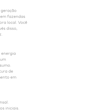
 geração
a em fazendas
ora local. Você
vés disso,
z.
 energia
 um
nsumo.
tura de
imento em
nsal.
s iniciais.