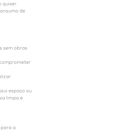
 quiser.
 consumo de
is sem obras
m comprometer
lizar
ssui espaço ou
gia limpa e
 para a