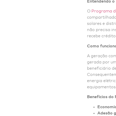
Entendendo o
O
Programa d
compartilhada
solares e dist
não precisa in
recebe crédito
Como funciona
A geração com
gerada por uma
beneficiário d
Consequenteme
energia elétr
equipamentos 
Benefícios do
Economia 
Adesão g