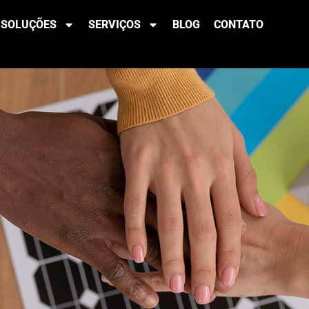
conomize até 20% na co
SOLUÇÕES
SERVIÇOS
BLOG
CONTATO
Soluções Financeiras