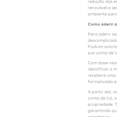
redução das em
renovável e se
ambiente para
Como aderir 
Para aderir a
descomplicado
Podium solici
sua conta de l
Com base ness
identificar a 
receberá uma 
formalizada p
A partir daí, 
conta de luz, 
propriedade. 
garantindo que
econômica.