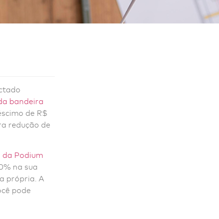
actado
da bandeira
éscimo de R$
ra redução de
a da Podium
20% na sua
a própria. A
ocê pode