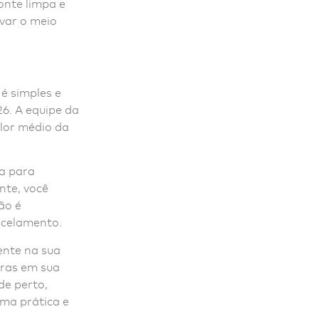
onte limpa e
var o meio
 é simples e
6. A equipe da
alor médio da
a para
nte, você
ão é
ancelamento.
ente na sua
bras em sua
de perto,
rma prática e