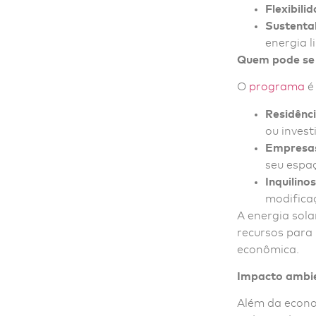
Flexibili
Sustenta
energia l
Quem pode se 
O
programa
é 
Residênc
ou invest
Empresa
seu espaç
Inquilinos
modificaç
A energia sol
recursos para 
econômica.
Impacto ambie
Além da econom