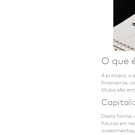
O que é
Á princípio, a
financeiros, c
títulos são en
Capitali
Desta forma, 
futuros em re
investimentos