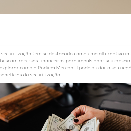
a securitização tem se destacado como uma alternativa in
buscam recursos financeiros para impulsionar seu cresci
 explorar como a Podium Mercantil pode ajudar o seu negó
benefícios da securitização.