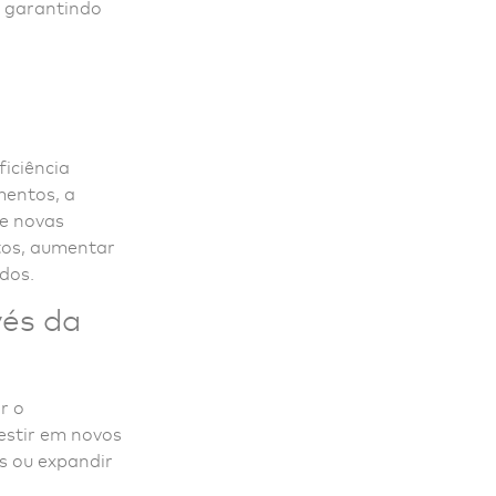
, garantindo
ficiência
mentos, a
e novas
tos, aumentar
dos.
vés da
r o
estir em novos
s ou expandir