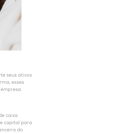
te seus ativos
orma, esses
à empresa.
de caixa
e capital para
anceira do