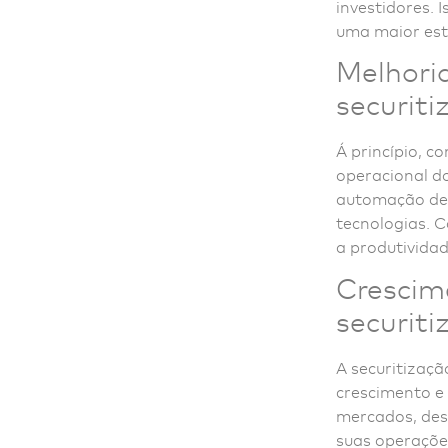
investidores. 
uma maior est
Melhoria
securiti
Á princípio, c
operacional do
automação de 
tecnologias. 
a produtividad
Crescim
securiti
A securitizaçã
crescimento e
mercados, dese
suas operações