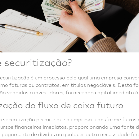
 securitização?
 securitização é um processo pelo qual uma empresa conver
omo faturas ou contratos, em títulos negociáveis. Desta f
tão vendidos a investidores, fornecendo capital imediato 
zação do fluxo de caixa futuro
a securitização permite que a empresa transforme fluxos 
cursos financeiros imediatos, proporcionando uma fonte d
, pagamento de dívidas ou qualquer outra necessidade fin