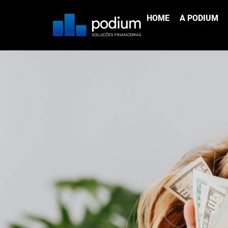
Securitização: Uma A
HOME
A PODIUM
Negócio - Po