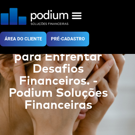
Crise
Empresarial:
Securitização
ÁREA DO CLIENTE
PRÉ-CADASTRO
Como Estratégia
para Enfrentar
Desafios
Financeiros. -
Podium Soluções
Financeiras